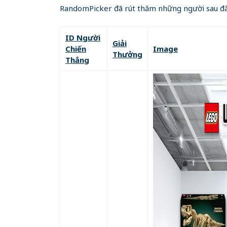
RandomPicker đã rút thăm những người sau đâ
ID Người
Giải
Chiến
Image
Thưởng
Thắng