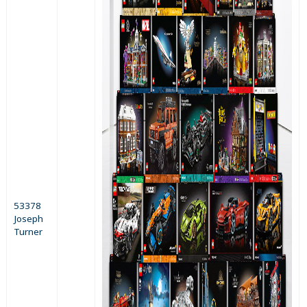
53378
Joseph
Turner