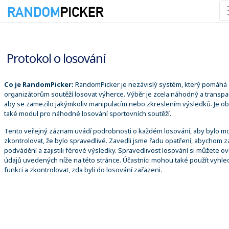
06.08.2026 17:25:53
Protokol o losování
Co je RandomPicker:
RandomPicker je nezávislý systém, který pomáhá
organizátorům soutěží losovat výherce. Výběr je zcela náhodný a transpa
aby se zamezilo jakýmkoliv manipulacím nebo zkreslením výsledků. Je o
také modul pro náhodné losování sportovních soutěží.
Tento veřejný záznam uvádí podrobnosti o každém losování, aby bylo m
zkontrolovat, že bylo spravedlivé. Zavedli jsme řadu opatření, abychom za
podvádění a zajistili férové výsledky. Spravedlivost losování si můžete ově
údajů uvedených níže na této stránce. Účastníci mohou také použít vyhle
funkci a zkontrolovat, zda byli do losování zařazeni.