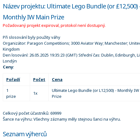
Název projektu: Ultimate Lego Bundle (or £12,500) 
Monthly IW Main Prize
Požadovaný projekt expiroval, protokol není dostupný.
Při slosování byly použity váhy
Organizátor:
Paragon Competitions; 3000 Aviator Way; Manchester; Unite
Kingdom
Den losování:
26.05.2025 19:35:23
(GMT) Střední čas: Dublin, Edinburgh, L
Londýn
Ceny
:
Pořadí
Počet
Cena
1
Ultimate Lego Bundle (or L12,500) - Monthly IW
1x
prize
Prize
Celkový počet účastníků: 69999
Šance na výhru: Všechny záznamy měly stejnou šanci na výhru.
Seznam výherců