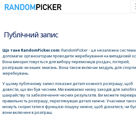
09.08.2026 7:38:59
Публічний запис
Що таке RandomPicker.com:
RandomPicker - це незалежна система,
допомагає організаторам проводити жеребкування на випадковій ос
Вона використовується для вибору переможців роздач, лотерей,
розіграшів чи інших змагань. Вона також включає модуль для спорт
жеребкувань.
У цьому публічному записі показані деталі кожного розіграшу, щоб
довести, що він був чесним. Ми вживаємо низку заходів для запобіг
шахрайству та забезпечення чесних результатів. Ви можете перевір
правильність розіграшу, переглянувши деталі нижче. Учасники тако
можуть скористатися функцією пошуку нижче, щоб дізнатися, чи бу
вони включені в розіграш.