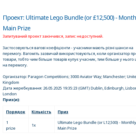
Проект: Ultimate Lego Bundle (or £12,500) - Month
Main Prize
Запитуваний проект закінчився, запис недоступний.
Застосовуються вагові коефіцієнти - учасники мають різні шанси на
перемогу. Вагоміть зазвичай використовуються, коли організатор п
товари, тобто чим більше товарів купує учасник, тим більше у нього 
на перемогу.
Організатор:
Paragon Competitions; 3000 Aviator Way; Manchester; Unit
Kingdom
Дата жеребкування:
26.05.2025 19:35:23
(GMT) Dublin, Edinburgh, Lisbo
London
Приз(и)
:
Порядок
Кількість
Приз
1
Ultimate Lego Bundle (or L12,500) - Monthl
1x
prize
Main Prize