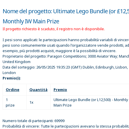
Nome del progetto: Ultimate Lego Bundle (or £12,5
Monthly IW Main Prize
Il progetto richiesto è scaduto, il registro non è disponibile.
I pesi sono applicati: le partecipazioni hanno probabilità variabili di vincer
pesi sono comunemente usati quando l'organizzatore vende prodotti, a
esempio, più prodotti acquisti, maggiore è la possibilità di vincere.
Proprietario del progetto:
Paragon Competitions; 3000 Aviator Way; Manc
United Kingdom
Data del sorteggio:
26/05/2025 19:35:23
(GMT) Dublin, Edinburgh, Lisbon,
London
Premio(i)
:
Ordine
Quantità
Premio
1
Ultimate Lego Bundle (or L12,500) - Monthly
1x
prize
Main Prize
Numero totale di partecipanti: 69999
Probabilità di vincere: Tutte le partecipazioni avevano la stessa probabilit