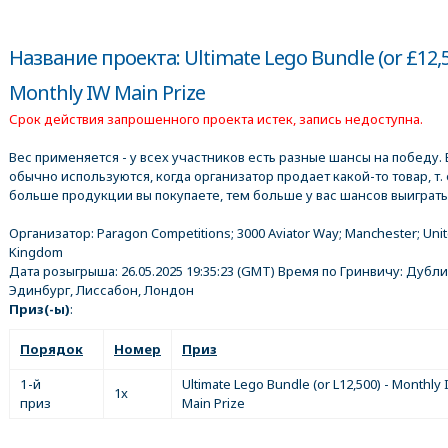
Название проекта: Ultimate Lego Bundle (or £12,5
Monthly IW Main Prize
Срок действия запрошенного проекта истек, запись недоступна.
Вес применяется - у всех участников есть разные шансы на победу. 
обычно используются, когда организатор продает какой-то товар, т. 
больше продукции вы покупаете, тем больше у вас шансов выиграть
Организатор:
Paragon Competitions; 3000 Aviator Way; Manchester; Uni
Kingdom
Дата розыгрыша:
26.05.2025 19:35:23
(GMT) Время по Гринвичу: Дубли
Эдинбург, Лиссабон, Лондон
Приз(-ы)
:
Порядок
Номер
Приз
1-й
Ultimate Lego Bundle (or L12,500) - Monthly
1x
приз
Main Prize