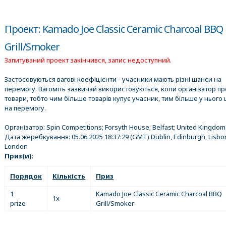
Проект: Kamado Joe Classic Ceramic Charcoal BBQ
Grill/Smoker
Запитуваний проект закінчився, запис недоступний.
Застосовуються вагові коефіцієнти - учасники мають різні шанси на
перемогу. Вагоміть зазвичай використовуються, коли організатор п
товари, тобто чим більше товарів купує учасник, тим більше у нього 
на перемогу.
Організатор:
Spin Competitions; Forsyth House; Belfast; United Kingdom
Дата жеребкування:
05.06.2025 18:37:29
(GMT) Dublin, Edinburgh, Lisbo
London
Приз(и)
:
Порядок
Кількість
Приз
1
Kamado Joe Classic Ceramic Charcoal BBQ
1x
prize
Grill/Smoker