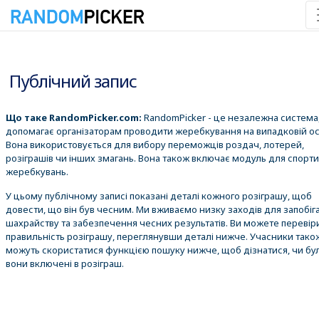
06.08.2026 14:39:20
Публічний запис
Що таке RandomPicker.com:
RandomPicker - це незалежна система,
допомагає організаторам проводити жеребкування на випадковій ос
Вона використовується для вибору переможців роздач, лотерей,
розіграшів чи інших змагань. Вона також включає модуль для спорт
жеребкувань.
У цьому публічному записі показані деталі кожного розіграшу, щоб
довести, що він був чесним. Ми вживаємо низку заходів для запобіг
шахрайству та забезпечення чесних результатів. Ви можете перевір
правильність розіграшу, переглянувши деталі нижче. Учасники тако
можуть скористатися функцією пошуку нижче, щоб дізнатися, чи бу
вони включені в розіграш.