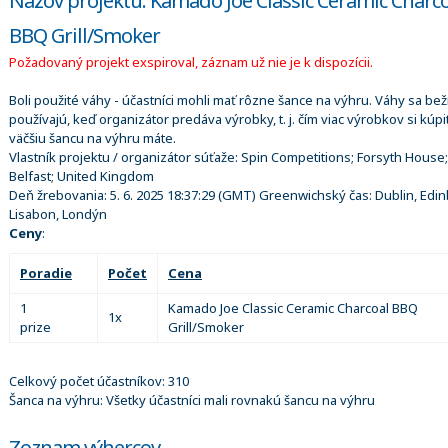
Názov projektu: Kamado Joe Classic Ceramic Charc
BBQ Grill/Smoker
Požadovaný projekt exspiroval, záznam už nie je k dispozícii.
Boli použité váhy - účastníci mohli mať rôzne šance na výhru. Váhy sa be
používajú, keď organizátor predáva výrobky, t. j. čím viac výrobkov si kúpi
väčšiu šancu na výhru máte.
Vlastník projektu / organizátor súťaže:
Spin Competitions; Forsyth House;
Belfast; United Kingdom
Deň žrebovania:
5. 6. 2025 18:37:29
(GMT) Greenwichský čas: Dublin, Edin
Lisabon, Londýn
Ceny
:
Poradie
Počet
Cena
1
Kamado Joe Classic Ceramic Charcoal BBQ
1x
prize
Grill/Smoker
Celkový počet účastníkov: 310
Šanca na výhru: Všetky účastníci mali rovnakú šancu na výhru
Zoznam výhercov