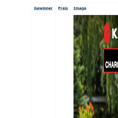
Gewinner
Preis
Image