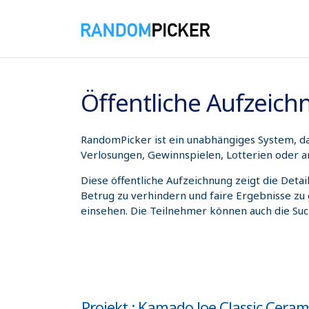
08.08.2026 17:01:09
Öffentliche Aufzeic
RandomPicker ist ein unabhängiges System, das
Verlosungen, Gewinnspielen, Lotterien oder a
Diese öffentliche Aufzeichnung zeigt die Deta
Betrug zu verhindern und faire Ergebnisse zu
einsehen. Die Teilnehmer können auch die Su
Projekt : Kamado Joe Classic Ceram