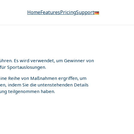
Home
Features
Pricing
Support
uführen. Es wird verwendet, um Gewinner von
für Sportauslosungen.
n eine Reihe von Maßnahmen ergriffen, um
fen, indem Sie die untenstehenden Details
osung teilgenommen haben.