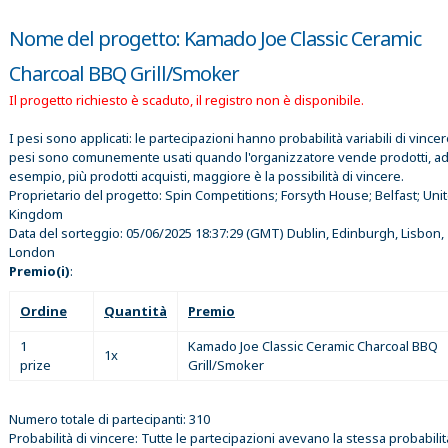
Nome del progetto: Kamado Joe Classic Ceramic
Charcoal BBQ Grill/Smoker
Il progetto richiesto è scaduto, il registro non è disponibile.
I pesi sono applicati: le partecipazioni hanno probabilità variabili di vincer
pesi sono comunemente usati quando l'organizzatore vende prodotti, a
esempio, più prodotti acquisti, maggiore è la possibilità di vincere.
Proprietario del progetto:
Spin Competitions; Forsyth House; Belfast; Uni
Kingdom
Data del sorteggio:
05/06/2025 18:37:29
(GMT) Dublin, Edinburgh, Lisbon,
London
Premio(i)
:
Ordine
Quantità
Premio
1
Kamado Joe Classic Ceramic Charcoal BBQ
1x
prize
Grill/Smoker
Numero totale di partecipanti: 310
Probabilità di vincere: Tutte le partecipazioni avevano la stessa probabilit