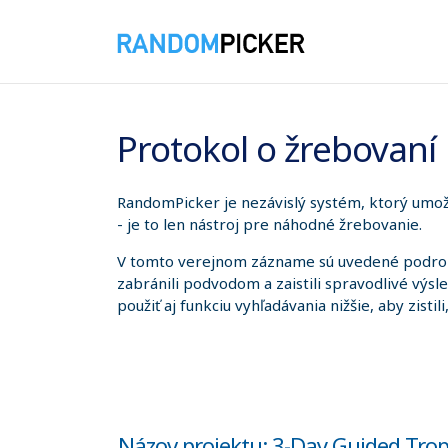
8. 8. 2026 10:16:01
Protokol o žrebovaní
RandomPicker je nezávislý systém, ktorý umožň
- je to len nástroj pre náhodné žrebovanie.
V tomto verejnom zázname sú uvedené podrobno
zabránili podvodom a zaistili spravodlivé výsl
použiť aj funkciu vyhľadávania nižšie, aby zistil
Názov projektu: 3-Day Guided Tro