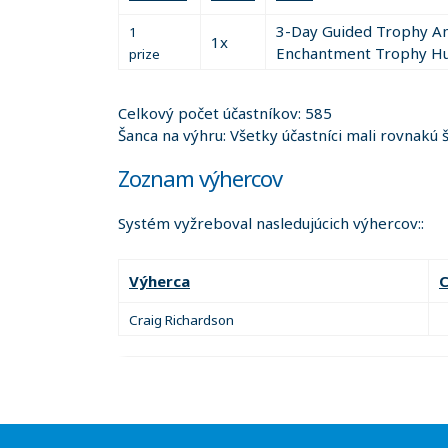
Individuals under the age of 
3-Day Guided Trophy An
1
1x
Enchantment Trophy H
prize
Each Drawing Entry constitute
Each Drawing Entry must remai
A computerized random numbe
Celkový počet účastníkov: 585
Drawing video will posted 
Šanca na výhru: Všetky účastníci mali rovnakú 
If unforeseen circumstances c
Zoznam výhercov
drawing will be held at the ne
Winners need not be present 
Systém vyžreboval nasledujúcich výhercov::
Winners will be notified by e
their prize
Výherca
Drawings with a set number of
available will be on ticket ord
Craig Richardson
When all tickets in any named
Drawing tickets will be place
DSCNM website. This list will
drawing takes place and a win
Entry number will be
given
to