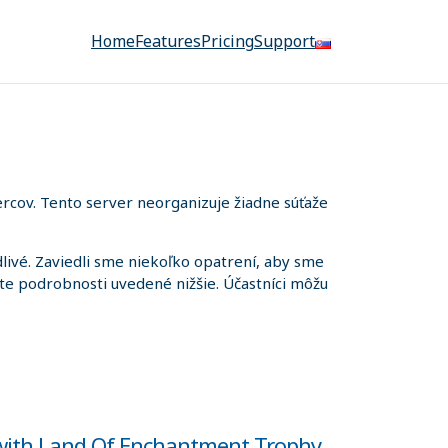
Home
Features
Pricing
Support
rcov. Tento server neorganizuje žiadne súťaže
ivé. Zaviedli sme niekoľko opatrení, aby sme
iete podrobnosti uvedené nižšie. Účastníci môžu
 with Land Of Enchantment Trophy