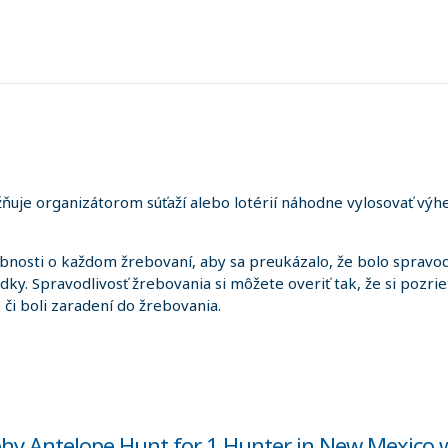
uje organizátorom súťaží alebo lotérií náhodne vylosovať výhe
sti o každom žrebovaní, aby sa preukázalo, že bolo spravodl
edky. Spravodlivosť žrebovania si môžete overiť tak, že si pozr
i, či boli zaradení do žrebovania.
phy Antelope Hunt for 1 Hunter in New Mexico