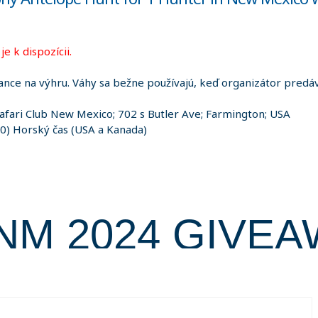
e k dispozícii.
ance na výhru. Váhy sa bežne používajú, keď organizátor predáva
Safari Club New Mexico; 702 s Butler Ave; Farmington; USA
0) Horský čas (USA a Kanada)
NM 2024 GIVE
ules & Conditio