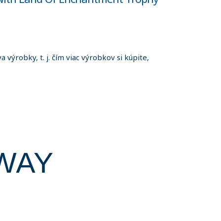
 výrobky, t. j. čím viac výrobkov si kúpite,
AWAY
ns