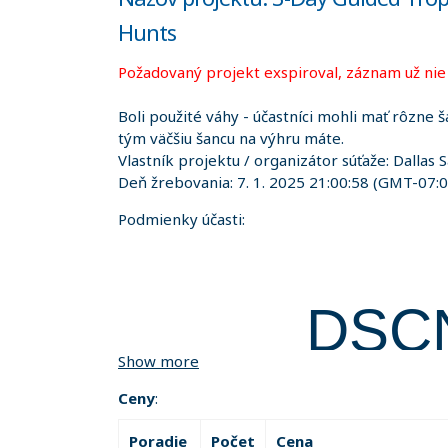
Hunts
Požadovaný projekt exspiroval, záznam už nie j
Boli použité váhy - účastníci mohli mať rôzne š
tým väčšiu šancu na výhru máte.
Vlastník projektu / organizátor súťaže:
Dallas 
Deň žrebovania:
7. 1. 2025 21:00:58
(GMT-07:0
Podmienky účasti:
DSC
Show more
R
Ceny
:
Poradie
Počet
Cena