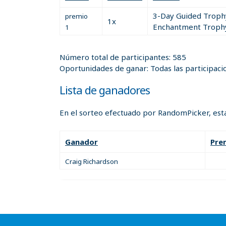
Individuals under the age of 
3-Day Guided Troph
premio
1x
Enchantment Troph
1
Each Drawing Entry constitute
Each Drawing Entry must remai
A computerized random numbe
Número total de participantes: 585
Drawing video will posted 
Oportunidades de ganar: Todas las participaci
If unforeseen circumstances c
Lista de ganadores
drawing will be held at the ne
Winners need not be present 
En el sorteo efectuado por RandomPicker, esta
Winners will be notified by e
their prize
Ganador
Pre
Drawings with a set number of
available will be on ticket ord
Craig Richardson
When all tickets in any named
Drawing tickets will be place
DSCNM website. This list will
drawing takes place and a win
Entry number will be
given
to