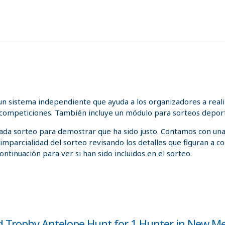
n sistema independiente que ayuda a los organizadores a realiz
 competiciones. También incluye un módulo para sorteos deport
 cada sorteo para demostrar que ha sido justo. Contamos con un
a imparcialidad del sorteo revisando los detalles que figuran a
ontinuación para ver si han sido incluidos en el sorteo.
d Trophy Antelope Hunt for 1 Hunter in New M