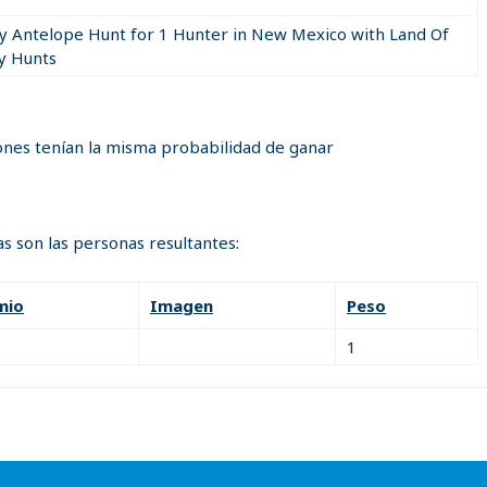
18 at time of drawing may not purchase a EVENTS ticket 
y Antelope Hunt for 1 Hunter in New Mexico with Land Of
y Hunts
s of an equal chance to win.
n under the individuals name that made the original pur
r generating program Random Picker will be used to d
on dscnm WEBSITE dscnewmexico.com
ones tenían la misma probabilidad de ganar
reate a condition that the drawing cannot be held at the
xt earliest time possible.
to win
s son las personas resultantes:
nd of business the following day after the drawing with 
mio
Imagen
Peso
 entries will have Only that number of tickets availabl
er page.
1
 drawing is sold out, the drawing ticket purchase page w
d in numerical order determined by the time stamp that t
 be the list that is used when the drawing takes place by
ner determined, the list for that drawing will be conside
 each
entry
in the order it was filled. List will be
shuffled