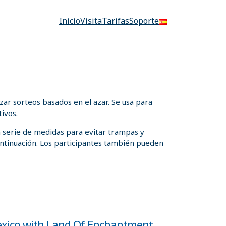
Inicio
Visita
Tarifas
Soporte
ar sorteos basados en el azar. Se usa para
ivos.
a serie de medidas para evitar trampas y
 continuación. Los participantes también pueden
exico with Land Of Enchantment