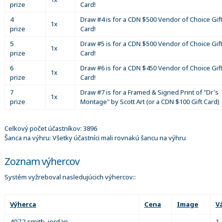
prize
Card!
4
Draw #4 is for a CDN $500 Vendor of Choice Gif
1x
prize
Card!
5
Draw #5 is for a CDN $500 Vendor of Choice Gif
1x
prize
Card!
6
Draw #6 is for a CDN $450 Vendor of Choice Gif
1x
prize
Card!
7
Draw #7 is for a Framed & Signed Print of "Dr's
1x
prize
Montage" by Scott Art (or a CDN $100 Gift Card)
Celkový počet účastníkov: 3896
Šanca na výhru: Všetky účastníci mali rovnakú šancu na výhru
Zoznam výhercov
Systém vyžreboval nasledujúcich výhercov::
Výherca
Cena
Image
V
4072 smith, jordan
1