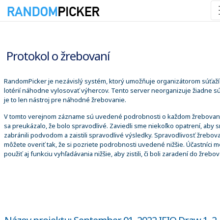
10. 8. 2026 12:43:42
Protokol o žrebovaní
RandomPicker je nezávislý systém, ktorý umožňuje organizátorom súťaží
lotérií náhodne vylosovať výhercov. Tento server neorganizuje žiadne sú
je to len nástroj pre náhodné žrebovanie.
V tomto verejnom zázname sú uvedené podrobnosti o každom žrebovaní
sa preukázalo, že bolo spravodlivé. Zaviedli sme niekoľko opatrení, aby 
zabránili podvodom a zaistili spravodlivé výsledky. Spravodlivosť žrebova
môžete overiť tak, že si pozriete podrobnosti uvedené nižšie. Účastníci 
použiť aj funkciu vyhľadávania nižšie, aby zistili, či boli zaradení do žrebov