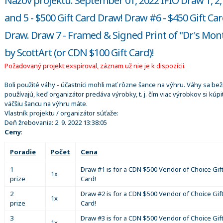
Názov projektu: September 01, 2022 IFIO Draw 1, 2, 
and 5 - $500 Gift Card Draw! Draw #6 - $450 Gift Ca
Draw. Draw 7 - Framed & Signed Print of "Dr's Mon
by ScottArt (or CDN $100 Gift Card)!
Požadovaný projekt exspiroval, záznam už nie je k dispozícii.
Boli použité váhy - účastníci mohli mať rôzne šance na výhru. Váhy sa be
používajú, keď organizátor predáva výrobky, t. j. čím viac výrobkov si kúpi
väčšiu šancu na výhru máte.
Vlastník projektu / organizátor súťaže:
Deň žrebovania:
2. 9. 2022 13:38:05
Ceny
:
Poradie
Počet
Cena
1
Draw #1 is for a CDN $500 Vendor of Choice Gif
1x
prize
Card!
2
Draw #2 is for a CDN $500 Vendor of Choice Gif
1x
prize
Card!
3
Draw #3 is for a CDN $500 Vendor of Choice Gif
1x