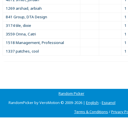
1269 arshad, arbiah
1
841 Group, DTA Design
1
3174 tile, dixie
1
3559 Onna, Catri
1
1518 Management, Professional
1
1337 patches, cool
1
Random Picker
RandomPicker by VeroMotion © 2009-2026 |
English
-
Espanol
Terms & Conditions
/
Privacy Po