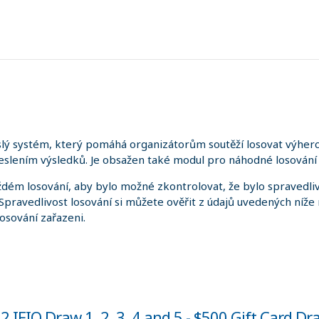
lý systém, který pomáhá organizátorům soutěží losovat výherce
slením výsledků. Je obsažen také modul pro náhodné losování 
dém losování, aby bylo možné zkontrolovat, že bylo spravedliv
. Spravedlivost losování si můžete ověřit z údajů uvedených níže
losování zařazeni.
 IFIO Draw 1, 2, 3, 4 and 5 - $500 Gift Card Dr