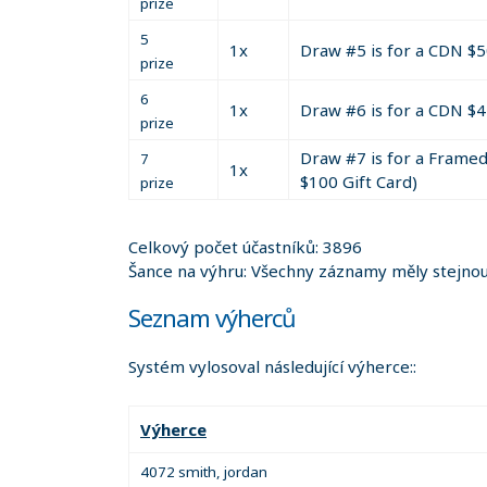
prize
5
1x
Draw #5 is for a CDN $5
prize
6
1x
Draw #6 is for a CDN $4
prize
Draw #7 is for a Framed
7
1x
$100 Gift Card)
prize
Celkový počet účastníků: 3896
Šance na výhru: Všechny záznamy měly stejnou 
Seznam výherců
Systém vylosoval následující výherce::
Výherce
4072 smith, jordan