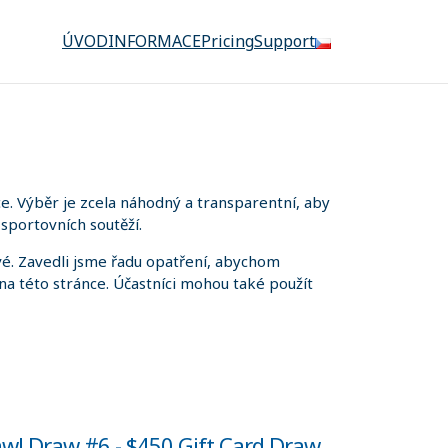
ÚVOD
INFORMACE
Pricing
Support
. Výběr je zcela náhodný a transparentní, aby
sportovních soutěží.
é. Zavedli jsme řadu opatření, abychom
 na této stránce. Účastníci mohou také použít
aw! Draw #6 - $450 Gift Card Draw.