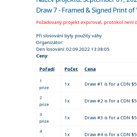
Draw 7 - Framed & Signed Print of 
Požadovaný projekt expiroval, protokol není 
Při slosování byly použity váhy
Organizátor:
Den losování:
02.09.2022 13:38:05
Ceny
:
Pořadí
Počet
Cena
1
1x
Draw #1 is for a CDN $5
prize
2
1x
Draw #2 is for a CDN $5
prize
3
1x
Draw #3 is for a CDN $5
prize
4
1x
Draw #4 is for a CDN $5