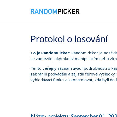
07.08.2026 5:00:01
Protokol o losování
Co je RandomPicker:
RandomPicker je nezávis
se zamezilo jakýmkoliv manipulacím nebo zkre
Tento veřejný záznam uvádí podrobnosti o kaž
zabránili podvádění a zajistili férové výsledky
vyhledávací funkci a zkontrolovat, zda byli do 
Název projektu: September 01, 2022