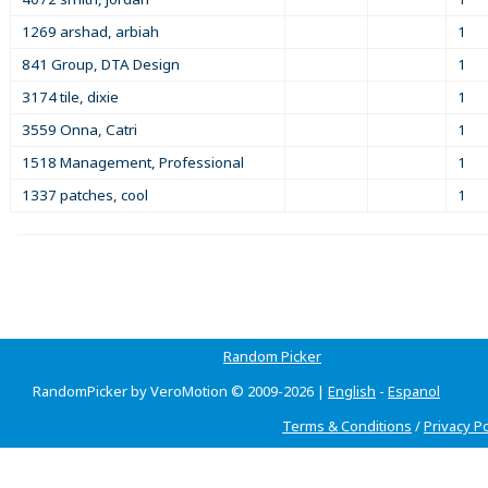
1269 arshad, arbiah
1
841 Group, DTA Design
1
3174 tile, dixie
1
3559 Onna, Catri
1
1518 Management, Professional
1
1337 patches, cool
1
Random Picker
RandomPicker by VeroMotion © 2009-2026 |
English
-
Espanol
Terms & Conditions
/
Privacy Po