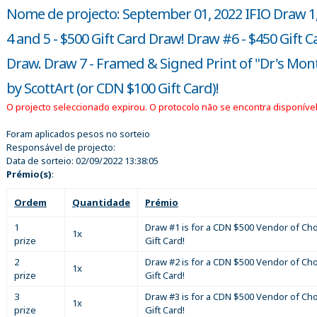
Nome de projecto: September 01, 2022 IFIO Draw 1, 
4 and 5 - $500 Gift Card Draw! Draw #6 - $450 Gift C
Draw. Draw 7 - Framed & Signed Print of "Dr's Mon
by ScottArt (or CDN $100 Gift Card)!
O projecto seleccionado expirou. O protocolo não se encontra disponível
Foram aplicados pesos no sorteio
Responsável de projecto:
Data de sorteio:
02/09/2022 13:38:05
Prémio(s)
:
Ordem
Quantidade
Prémio
1
Draw #1 is for a CDN $500 Vendor of Ch
1x
prize
Gift Card!
2
Draw #2 is for a CDN $500 Vendor of Ch
1x
prize
Gift Card!
3
Draw #3 is for a CDN $500 Vendor of Ch
1x
prize
Gift Card!