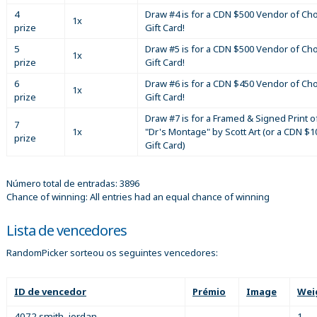
4
Draw #4 is for a CDN $500 Vendor of Ch
1x
prize
Gift Card!
5
Draw #5 is for a CDN $500 Vendor of Ch
1x
prize
Gift Card!
6
Draw #6 is for a CDN $450 Vendor of Ch
1x
prize
Gift Card!
Draw #7 is for a Framed & Signed Print o
7
1x
"Dr's Montage" by Scott Art (or a CDN $1
prize
Gift Card)
Número total de entradas: 3896
Chance of winning: All entries had an equal chance of winning
Lista de vencedores
RandomPicker sorteou os seguintes vencedores:
ID de vencedor
Prémio
Image
Wei
4072 smith, jordan
1