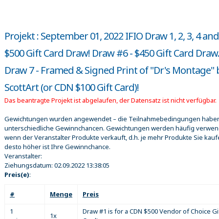
Projekt : September 01, 2022 IFIO Draw 1, 2, 3, 4 and 
$500 Gift Card Draw! Draw #6 - $450 Gift Card Draw
Draw 7 - Framed & Signed Print of "Dr's Montage" 
ScottArt (or CDN $100 Gift Card)!
Das beantragte Projekt ist abgelaufen, der Datensatz ist nicht verfügbar.
Gewichtungen wurden angewendet – die Teilnahmebedingungen habe
unterschiedliche Gewinnchancen. Gewichtungen werden häufig verwen
wenn der Veranstalter Produkte verkauft, d.h. je mehr Produkte Sie kauf
desto höher ist Ihre Gewinnchance.
Veranstalter:
Ziehungsdatum:
02.09.2022 13:38:05
Preis(e)
:
#
Menge
Preis
1
Draw #1 is for a CDN $500 Vendor of Choice Gi
1x