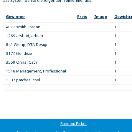
Das System wählte die folgenden Teilnehmer aus:
Gewinner
Preis
Image
Gewicht
4072 smith, jordan
1
1269 arshad, arbiah
1
841 Group, DTA Design
1
3174 tile, dixie
1
3559 Onna, Catri
1
1518 Management, Professional
1
1337 patches, cool
1
Random Picker