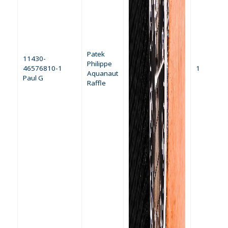
Patek
11430-
Philippe
46576810-1
1
Aquanaut
Paul G
Raffle