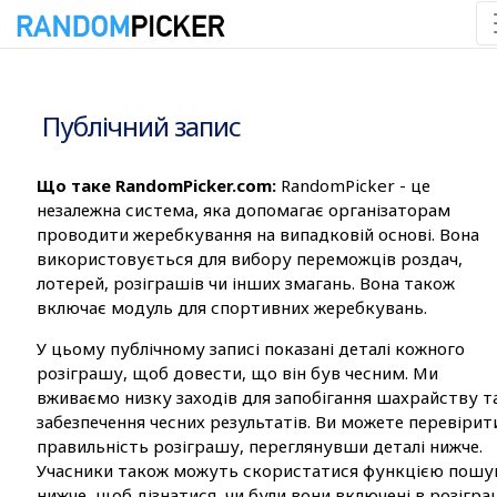
07.08.2026 12:03:49
Публічний запис
Що таке RandomPicker.com:
RandomPicker - це
незалежна система, яка допомагає організаторам
проводити жеребкування на випадковій основі. Вона
використовується для вибору переможців роздач,
лотерей, розіграшів чи інших змагань. Вона також
включає модуль для спортивних жеребкувань.
У цьому публічному записі показані деталі кожного
розіграшу, щоб довести, що він був чесним. Ми
вживаємо низку заходів для запобігання шахрайству т
забезпечення чесних результатів. Ви можете перевірит
правильність розіграшу, переглянувши деталі нижче.
Учасники також можуть скористатися функцією пошу
нижче, щоб дізнатися, чи були вони включені в розігра