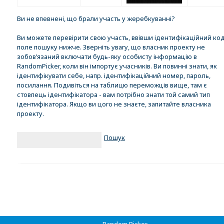
Ви не впевнені, що брали участь у жеребкуванні?
Ви можете перевірити свою участь, ввівши ідентифікаційний код
поле пошуку нижче. Зверніть увагу, що власник проекту не
зобов’язаний включати будь-яку особисту інформацію в
RandomPicker, коли він імпортує учасників. Ви повинні знати, як
ідентифікувати себе, напр. ідентифікаційний номер, пароль,
посилання. Подивіться на таблицю переможців вище, там є
стовпець ідентифікатора - вам потрібно знати той самий тип
ідентифікатора. Якщо ви цого не знаєте, запитайте власника
проекту.
Пошук
Random Picker