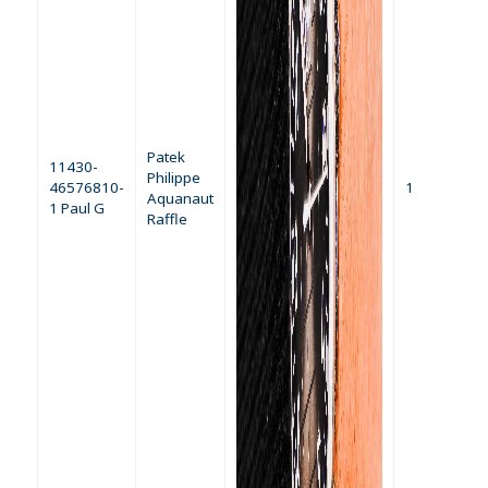
Patek
11430-
Philippe
46576810-
1
Aquanaut
1 Paul G
Raffle