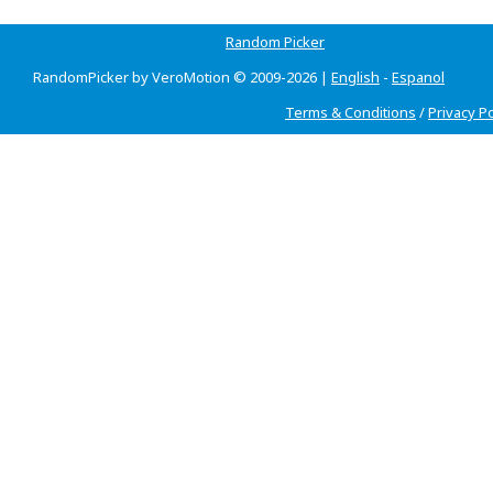
Random Picker
RandomPicker by VeroMotion © 2009-2026 |
English
-
Espanol
Terms & Conditions
/
Privacy Po