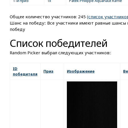
1-й приз
1x
Patek Philippe Aquanaut Raffle
Общее количество участников: 245
(список участнико
Шанс на победу:: Все участники имеют равные шансы 
победу
Список победителей
Random Picker выбрал следующих участников::
ID
Приз
Изображение
Ве
победителя