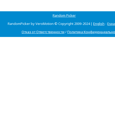
Random Picker
RandomPicker by VeroMotion © Copyright 2009-2024 |
English
-
Espa
Отказ от Ответственности
/
Политика Конфиденциально