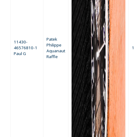
Patek
11430-
Philippe
46576810-1
1
Aquanaut
Paul G
Raffle