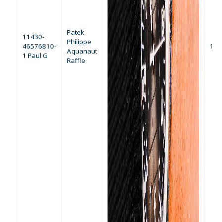
Patek
11430-
Philippe
46576810-
1
Aquanaut
1 Paul G
Raffle