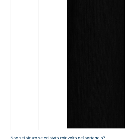
Non sei sicuro se eri stato coinvolto nel sorteggio?