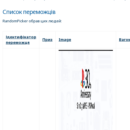
Список переможців
RandomPicker обрав цих людей:
Ідентифікатор
Приз
Image
Ваго
переможця