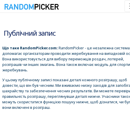
06.08.2026 19:46:11
Публічний запис
Що таке RandomPicker.com:
RandomPicker - це незалежна система,
допомагає організаторам проводити жеребкування на випадковій ос
Вона використовується для вибору переможців роздач, лотерей,
розіграшів чи інших змагань. Вона також включає модуль для спорт
жеребкувань.
У цьому публічному записі показані деталі кожного розіграшу, щоб
довести, що він був чесним. Ми вживаємо низку заходів для запобіг
шахрайству та забезпечення чесних результатів. Ви можете перевір
правильність розіграшу, переглянувши деталі нижче. Учасники тако
можуть скористатися функцією пошуку нижче, щоб дізнатися, чи бу
вони включені в розіграш.