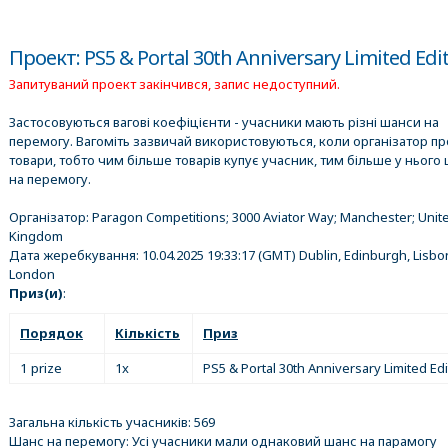
Проект: PS5 & Portal 30th Anniversary Limited Edi
Запитуваний проект закінчився, запис недоступний.
Застосовуються вагові коефіцієнти - учасники мають різні шанси на
перемогу. Вагоміть зазвичай використовуються, коли організатор п
товари, тобто чим більше товарів купує учасник, тим більше у нього 
на перемогу.
Організатор:
Paragon Competitions; 3000 Aviator Way; Manchester; Unit
Kingdom
Дата жеребкування:
10.04.2025 19:33:17
(GMT) Dublin, Edinburgh, Lisbo
London
Приз(и)
:
Порядок
Кількість
Приз
1 prize
1x
PS5 & Portal 30th Anniversary Limited Edi
Загальна кількість учасників: 569
Шанс на перемогу: Усі учасники мали однаковий шанс на парамогу