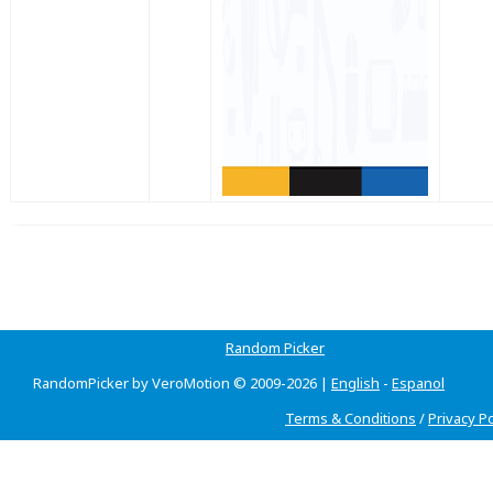
Random Picker
RandomPicker by VeroMotion © 2009-2026 |
English
-
Espanol
Terms & Conditions
/
Privacy Po