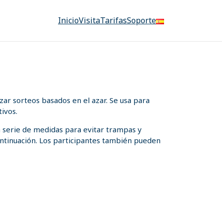
Inicio
Visita
Tarifas
Soporte
ar sorteos basados en el azar. Se usa para
ivos.
a serie de medidas para evitar trampas y
 continuación. Los participantes también pueden