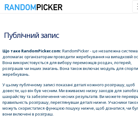
10.08.2026 11:02:59
Публічний запис
Що таке RandomPicker.com:
RandomPicker - це незалежна система,
допомагає організаторам проводити жеребкування на випадковій ос
Вона використовується для вибору переможців роздач, лотерей,
розіграшів чи інших змагань. Вона також включає модуль для спорт
жеребкувань.
У цьому публічному записі показані деталі кожного розіграшу, щоб
довести, що він був чесним. Ми вживаємо низку заходів для запобіг
шахрайству та забезпечення чесних результатів. Ви можете перевір
правильність розіграшу, переглянувши деталі нижче. Учасники тако
можуть скористатися функцією пошуку нижче, щоб дізнатися, чи бу
вони включені в розіграш.