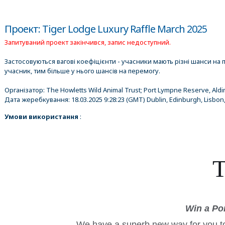
Проект: Tiger Lodge Luxury Raffle March 2025
Запитуваний проект закінчився, запис недоступний.
Застосовуються вагові коефіцієнти - учасники мають різні шанси на 
учасник, тим більше у нього шансів на перемогу.
Організатор:
The Howletts Wild Animal Trust; Port Lympne Reserve, Ald
Дата жеребкування:
18.03.2025 9:28:23
(GMT) Dublin, Edinburgh, Lisbon
Умови використання
:
T
Win a Po
We have a superb new way for you to