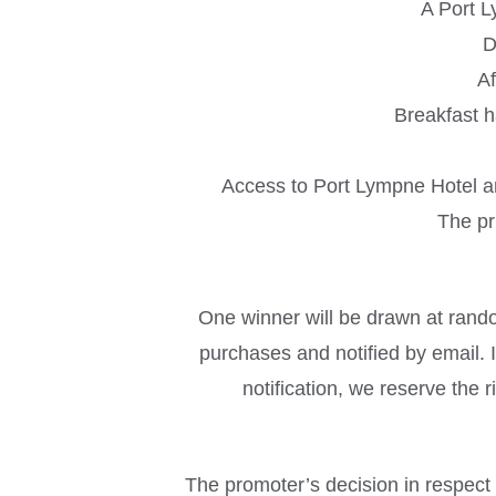
A Port L
D
Af
Breakfast h
Access to Port Lympne Hotel an
The pri
One winner will be drawn at rando
purchases and notified by email. 
notification, we reserve the 
The promoter’s decision in respect o