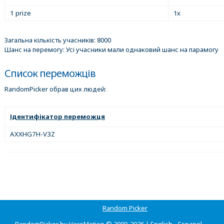
1 prize
1x
Загальна кількість учасників: 8000
Шанс на перемогу: Усі учасники мали однаковий шанс на парамогу
Список переможців
RandomPicker обрав цих людей:
Ідентифікатор переможця
AXXHG7H-V3Z
Random Picker
RandomPicker by VeroMotion © 2009-2026 |
English
-
Espanol