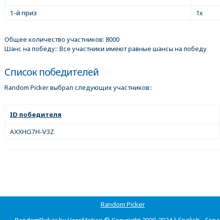
1-й приз
1x
Общее количество участников: 8000
Шанс на победу:: Все участники имеют равные шансы на победу
Список победителей
Random Picker выбрал следующих участников::
ID победителя
AXXHG7H-V3Z
Random Picker
RandomPicker by VeroMotion © Copyright 2009-2024 |
English
-
Espa