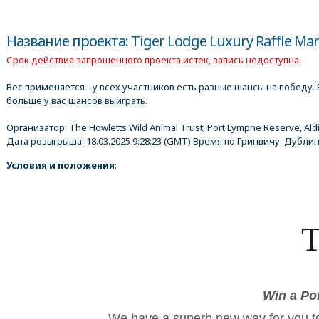
Название проекта: Tiger Lodge Luxury Raffle Mar
Срок действия запрошенного проекта истек, запись недоступна.
Вес применяется - у всех участников есть разные шансы на победу. 
больше у вас шансов выиграть.
Организатор:
The Howletts Wild Animal Trust; Port Lympne Reserve, Ald
Дата розыгрыша:
18.03.2025 9:28:23
(GMT) Время по Гринвичу: Дублин
Условия и положения
:
T
Win a Po
We have a superb new way for you to