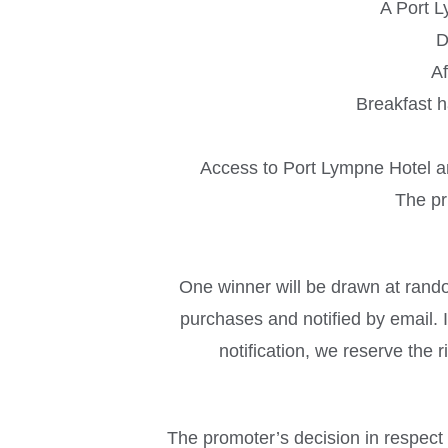
A Port L
D
Af
Breakfast h
Access to Port Lympne Hotel an
The pri
One winner will be drawn at rando
purchases and notified by email. 
notification, we reserve the 
The promoter’s decision in respect o