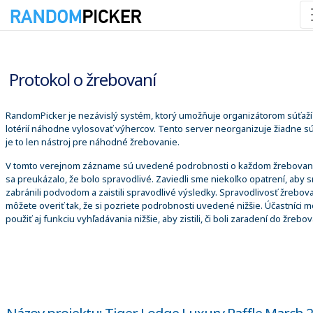
9. 8. 2026 9:53:23
Protokol o žrebovaní
RandomPicker je nezávislý systém, ktorý umožňuje organizátorom súťaží
lotérií náhodne vylosovať výhercov. Tento server neorganizuje žiadne sú
je to len nástroj pre náhodné žrebovanie.
V tomto verejnom zázname sú uvedené podrobnosti o každom žrebovaní
sa preukázalo, že bolo spravodlivé. Zaviedli sme niekoľko opatrení, aby 
zabránili podvodom a zaistili spravodlivé výsledky. Spravodlivosť žrebova
môžete overiť tak, že si pozriete podrobnosti uvedené nižšie. Účastníci 
použiť aj funkciu vyhľadávania nižšie, aby zistili, či boli zaradení do žrebov