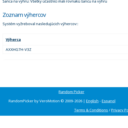
Šanca na výhru: Všetky účastníci mali rovnakú šancu na výhru
Zoznam výhercov
Systém vyžreboval nasledujúcich výhercov::
Výherca
AXXHG7H-V3Z
Random Picker
RandomPicker by VeroMotion © 2009-2026 |
English
-
Espanol
Terms & Conditions
/
Privacy Po