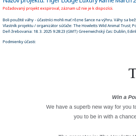
Názov projektu: Tiger Lodge Luxury Raffle March 
Požadovaný projekt exspiroval, záznam už nie je k dispozícii.
Boli použité váhy - účastníci mohli mať rôzne šance na výhru. Váhy sa bež
Vlastník projektu / organizátor súťaže:
The Howletts Wild Animal Trust; P
Deň žrebovania:
18. 3. 2025 9:28:23
(GMT) Greenwichský čas: Dublin, Edin
Podmienky účasti:
T
Win a Po
We have a superb new way for you to
you to be in with a chanc