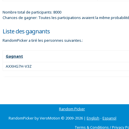
Nombre total de participants: 8000
Chances de gagner: Toutes les participations avaient la même probabilit
Liste des gagnants
RandomPicker a tiré les personnes suivantes.:
Gagnant
AXXHG7H-V3Z
Random Picker
RandomPicker by VeroMotion © 2009-2026 |
English
-
Espanol
Terms & Conditions
/
Privacy Po