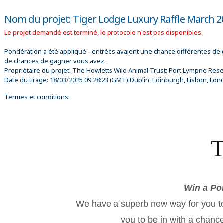
Nom du projet: Tiger Lodge Luxury Raffle March 2
Le projet demandé est terminé, le protocole n'est pas disponibles.
Pondération a été appliqué - entrées avaient une chance différentes de 
de chances de gagner vous avez.
Propriétaire du projet:
The Howletts Wild Animal Trust; Port Lympne Rese
Date du tirage:
18/03/2025 09:28:23
(GMT) Dublin, Edinburgh, Lisbon, Lon
Termes et conditions:
T
Win a Po
We have a superb new way for you to
you to be in with a chanc