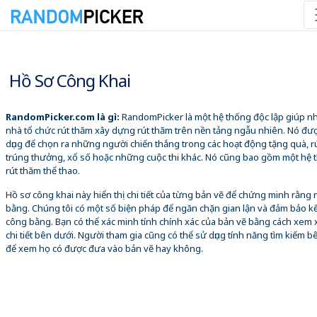
08/08/2026 8:00:37 SA
Hồ Sơ Công Khai
RandomPicker.com là gì:
RandomPicker là một hệ thống độc lập giúp 
nhà tổ chức rút thăm xây dựng rút thăm trên nền tảng ngẫu nhiên. Nó đư
dụng để chọn ra những người chiến thắng trong các hoạt động tặng quà, r
trúng thưởng, xổ số hoặc những cuộc thi khác. Nó cũng bao gồm một hệ 
rút thăm thể thao.
Hồ sơ công khai này hiển thị chi tiết của từng bản vẽ để chứng minh rằng
bằng. Chúng tôi có một số biện pháp để ngăn chặn gian lận và đảm bảo k
công bằng. Bạn có thể xác minh tính chính xác của bản vẽ bằng cách xem 
chi tiết bên dưới. Người tham gia cũng có thể sử dụng tính năng tìm kiếm b
để xem họ có được đưa vào bản vẽ hay không.