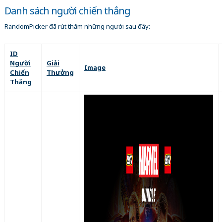
Danh sách người chiến thắng
RandomPicker đã rút thăm những người sau đây:
ID
Người
Giải
Image
Chiến
Thưởng
Thắng