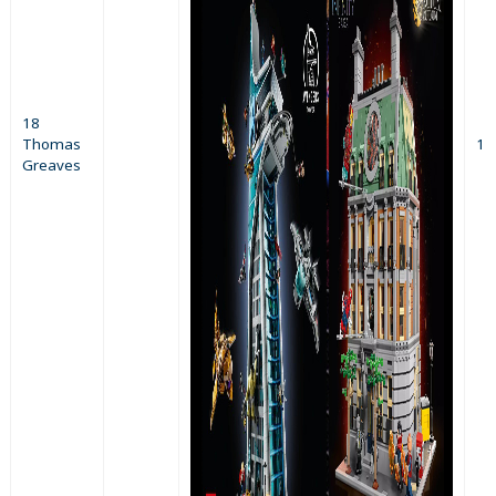
18
Thomas
1
Greaves