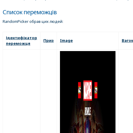
Список переможців
RandomPicker обрав цих людей:
Ідентифікатор
Приз
Image
Ваго
переможця