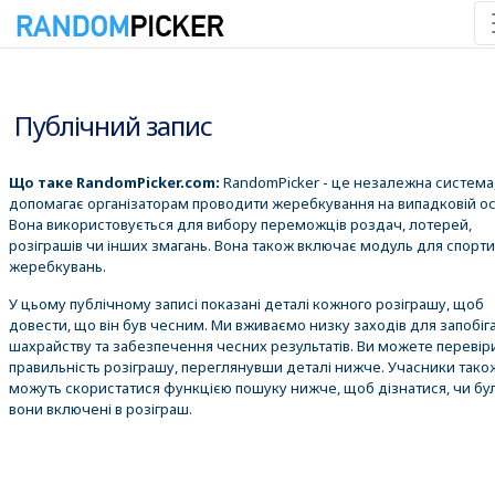
09.08.2026 12:53:30
Публічний запис
Що таке RandomPicker.com:
RandomPicker - це незалежна система,
допомагає організаторам проводити жеребкування на випадковій ос
Вона використовується для вибору переможців роздач, лотерей,
розіграшів чи інших змагань. Вона також включає модуль для спорт
жеребкувань.
У цьому публічному записі показані деталі кожного розіграшу, щоб
довести, що він був чесним. Ми вживаємо низку заходів для запобіг
шахрайству та забезпечення чесних результатів. Ви можете перевір
правильність розіграшу, переглянувши деталі нижче. Учасники тако
можуть скористатися функцією пошуку нижче, щоб дізнатися, чи бу
вони включені в розіграш.