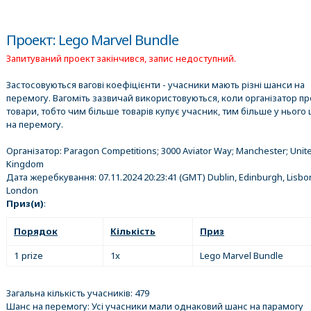
Проект: Lego Marvel Bundle
Запитуваний проект закінчився, запис недоступний.
Застосовуються вагові коефіцієнти - учасники мають різні шанси на
перемогу. Вагоміть зазвичай використовуються, коли організатор п
товари, тобто чим більше товарів купує учасник, тим більше у нього 
на перемогу.
Організатор:
Paragon Competitions; 3000 Aviator Way; Manchester; Unit
Kingdom
Дата жеребкування:
07.11.2024 20:23:41
(GMT) Dublin, Edinburgh, Lisbo
London
Приз(и)
:
Порядок
Кількість
Приз
1 prize
1x
Lego Marvel Bundle
Загальна кількість учасників: 479
Шанс на перемогу: Усі учасники мали однаковий шанс на парамогу