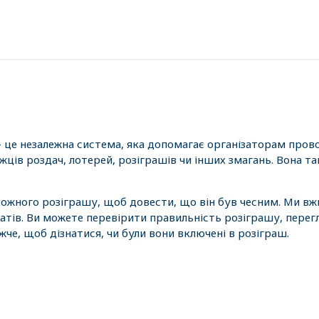
- це незалежна система, яка допомагає організаторам пров
ців роздач, лотерей, розіграшів чи інших змагань. Вона 
 кожного розіграшу, щоб довести, що він був чесним. Ми вж
атів. Ви можете перевірити правильність розіграшу, перег
е, щоб дізнатися, чи були вони включені в розіграш.