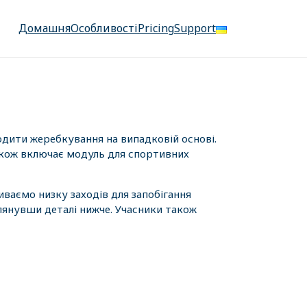
Домашня
Особливості
Pricing
Support
одити жеребкування на випадковій основі.
також включає модуль для спортивних
иваємо низку заходів для запобігання
лянувши деталі нижче. Учасники також