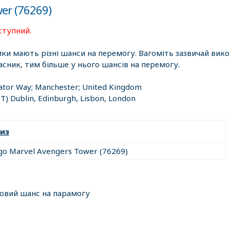
er (76269)
ступний.
ики мають різні шанси на перемогу. Вагоміть зазвичай вик
асник, тим більше у нього шансів на перемогу.
ator Way; Manchester; United Kingdom
T) Dublin, Edinburgh, Lisbon, London
из
go Marvel Avengers Tower (76269)
ковий шанс на парамогу