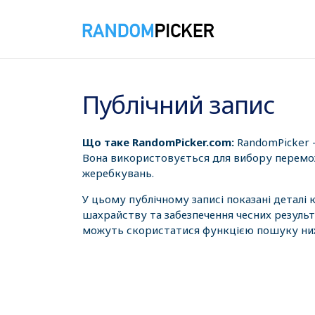
07.08.2026 5:28:52
Публічний запис
Що таке RandomPicker.com:
RandomPicker 
Вона використовується для вибору перемож
жеребкувань.
У цьому публічному записі показані деталі
шахрайству та забезпечення чесних результ
можуть скористатися функцією пошуку нижч