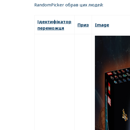
RandomPicker обрав цих людей:
Ідентифікатор
Приз
Image
переможця