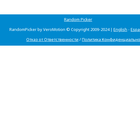
Random Picker
RandomPicker by VeroMotion © Copyright 2009-2024 |
English
-
Espa
Отказ от Ответственности
/
Политика Конфиденциально