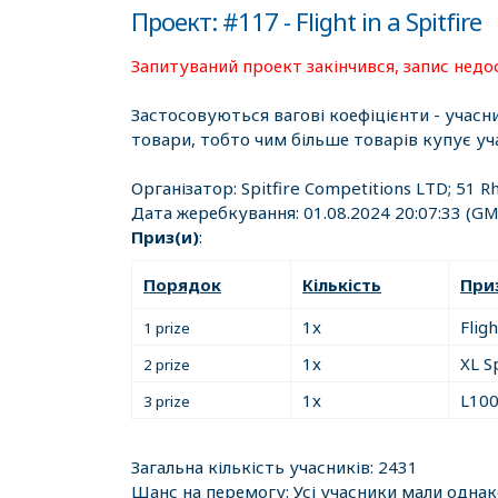
Проект: #117 - Flight in a Spitfire
Запитуваний проект закінчився, запис недо
Застосовуються вагові коефіцієнти - учасн
товари, тобто чим більше товарів купує уч
Організатор:
Spitfire Competitions LTD; 51 R
Дата жеребкування:
01.08.2024 20:07:33
(GM
Приз(и)
:
Порядок
Кількість
При
1x
Fligh
1 prize
1x
XL S
2 prize
1x
L100
3 prize
Загальна кількість учасників: 2431
Шанс на перемогу: Усі учасники мали одна