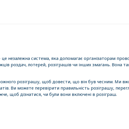
- це незалежна система, яка допомагає організаторам пров
ців роздач, лотерей, розіграшів чи інших змагань. Вона 
 кожного розіграшу, щоб довести, що він був чесним. Ми вж
атів. Ви можете перевірити правильність розіграшу, перег
е, щоб дізнатися, чи були вони включені в розіграш.