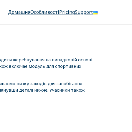
Домашня
Особливості
Pricing
Support
одити жеребкування на випадковій основі.
також включає модуль для спортивних
иваємо низку заходів для запобігання
лянувши деталі нижче. Учасники також