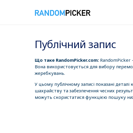
07.08.2026 10:44:47
Публічний запис
Що таке RandomPicker.com:
RandomPicker 
Вона використовується для вибору перемож
жеребкувань.
У цьому публічному записі показані деталі
шахрайству та забезпечення чесних результ
можуть скористатися функцією пошуку нижч