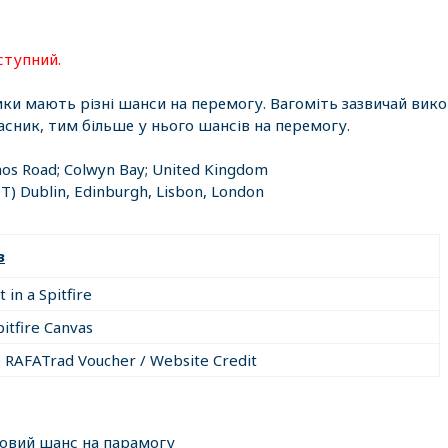
ступний.
ики мають різні шанси на перемогу. Вагоміть зазвичай вик
асник, тим більше у нього шансів на перемогу.
hos Road; Colwyn Bay; United Kingdom
T) Dublin, Edinburgh, Lisbon, London
з
t in a Spitfire
pitfire Canvas
 RAFATrad Voucher / Website Credit
ковий шанс на парамогу