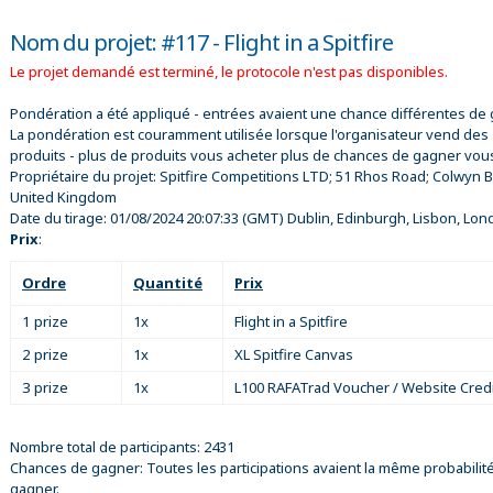
Nom du projet: #117 - Flight in a Spitfire
Le projet demandé est terminé, le protocole n'est pas disponibles.
Pondération a été appliqué - entrées avaient une chance différentes de 
La pondération est couramment utilisée lorsque l'organisateur vend des
produits - plus de produits vous acheter plus de chances de gagner vou
Propriétaire du projet:
Spitfire Competitions LTD; 51 Rhos Road; Colwyn B
United Kingdom
Date du tirage:
01/08/2024 20:07:33
(GMT) Dublin, Edinburgh, Lisbon, Lon
Prix
:
Ordre
Quantité
Prix
1 prize
1x
Flight in a Spitfire
2 prize
1x
XL Spitfire Canvas
3 prize
1x
L100 RAFATrad Voucher / Website Credi
Nombre total de participants: 2431
Chances de gagner: Toutes les participations avaient la même probabilit
gagner.