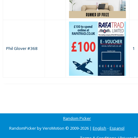
Phil Glover #368
1
Random Picker
RandomPicker by VeroMotion © 2009-2026 |
English
-
Espanol
Terms & Conditions
/
Privacy Po