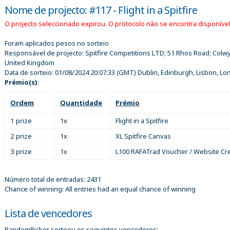
Nome de projecto: #117 - Flight in a Spitfire
O projecto seleccionado expirou. O protocolo não se encontra disponível
Foram aplicados pesos no sorteio
Responsável de projecto:
Spitfire Competitions LTD; 51 Rhos Road; Colw
United Kingdom
Data de sorteio:
01/08/2024 20:07:33
(GMT) Dublin, Edinburgh, Lisbon, L
Prémio(s)
:
Ordem
Quantidade
Prémio
1 prize
1x
Flight in a Spitfire
2 prize
1x
XL Spitfire Canvas
3 prize
1x
L100 RAFATrad Voucher / Website Cre
Número total de entradas: 2431
Chance of winning: All entries had an equal chance of winning
Lista de vencedores
RandomPicker sorteou os seguintes vencedores: