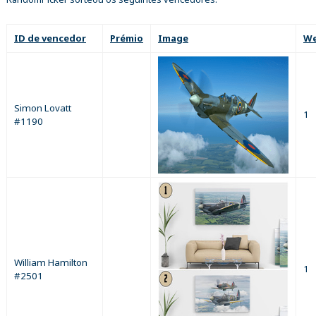
ID de vencedor
Prémio
Image
We
Simon Lovatt
1
#1190
William Hamilton
1
#2501