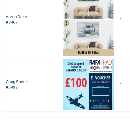
Aaron Duke
1
#3467
Craig Barker
1
#5492