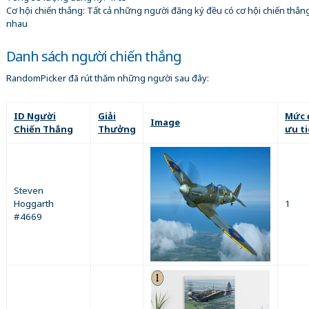
Cơ hội chiến thắng: Tất cả những người đăng ký đều có cơ hội chiến thắn
nhau
Danh sách người chiến thắng
RandomPicker đã rút thăm những người sau đây:
ID Người
Giải
Mức 
Image
Chiến Thắng
Thưởng
ưu t
Steven
Hoggarth
1
#4669