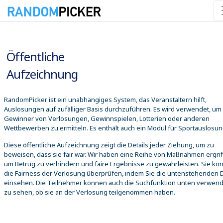
07.08.2026 11:46:31
Öffentliche
Aufzeichnung
RandomPicker ist ein unabhängiges System, das Veranstaltern hilft,
Auslosungen auf zufälliger Basis durchzuführen. Es wird verwendet, um
Gewinner von Verlosungen, Gewinnspielen, Lotterien oder anderen
Wettbewerben zu ermitteln. Es enthält auch ein Modul für Sportauslosu
Diese öffentliche Aufzeichnung zeigt die Details jeder Ziehung, um zu
beweisen, dass sie fair war. Wir haben eine Reihe von Maßnahmen ergrif
um Betrug zu verhindern und faire Ergebnisse zu gewährleisten. Sie kö
die Fairness der Verlosung überprüfen, indem Sie die untenstehenden D
einsehen. Die Teilnehmer können auch die Suchfunktion unten verwen
zu sehen, ob sie an der Verlosung teilgenommen haben.