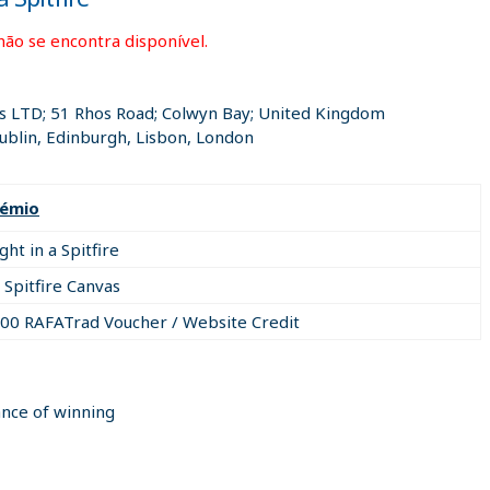
não se encontra disponível.
ns LTD; 51 Rhos Road; Colwyn Bay; United Kingdom
blin, Edinburgh, Lisbon, London
rémio
ight in a Spitfire
 Spitfire Canvas
00 RAFATrad Voucher / Website Credit
ance of winning