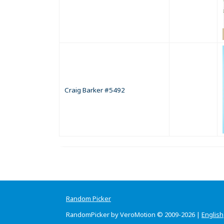
Craig Barker #5492
Random Picker
RandomPicker by VeroMotion © 2009-2026 |
English