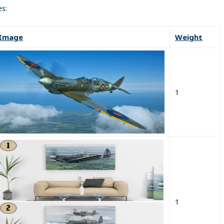
s:
Image
Weight
1
1