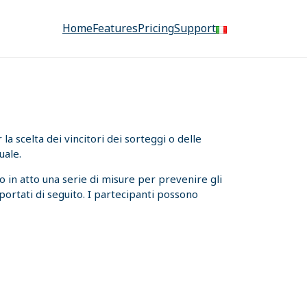
Home
Features
Pricing
Support
a scelta dei vincitori dei sorteggi o delle
uale.
 in atto una serie di misure per prevenire gli
iportati di seguito. I partecipanti possono