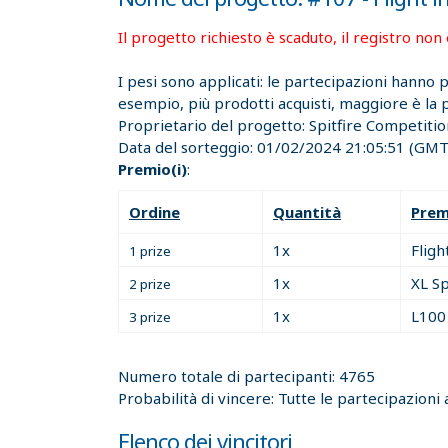
Il progetto richiesto è scaduto, il registro non 
I pesi sono applicati: le partecipazioni hanno
esempio, più prodotti acquisti, maggiore è la po
Proprietario del progetto:
Spitfire Competiti
Data del sorteggio:
01/02/2024 21:05:51
(GMT)
Premio(i)
:
Ordine
Quantità
Prem
1x
Fligh
1 prize
1x
XL Sp
2 prize
1x
L100
3 prize
Numero totale di partecipanti: 4765
Probabilità di vincere: Tutte le partecipazioni 
Elenco dei vincitori