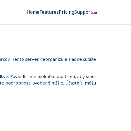
Home
Features
Pricing
Support
rcov. Tento server neorganizuje žiadne súťaže
ivé. Zaviedli sme niekoľko opatrení, aby sme
iete podrobnosti uvedené nižšie. Účastníci môžu