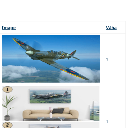
Image
Váha
1
1