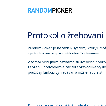
8. 8. 2026 3:57:25
Protokol o žrebovaní
RandomPicker je nezávislý systém, ktorý umožň
- je to len nástroj pre náhodné žrebovanie.
V tomto verejnom zázname sú uvedené podrobno
zabránili podvodom a zaistili spravodlivé výsl
použiť aj funkciu vyhľadávania nižšie, aby zistil
Názov projektu: #99 - Flight in a Sp