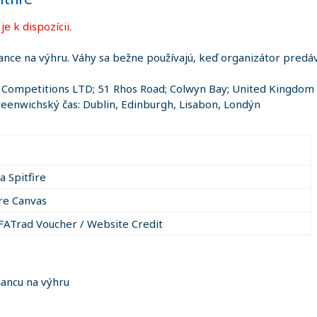
e k dispozícii.
ance na výhru. Váhy sa bežne používajú, keď organizátor predáva
e Competitions LTD; 51 Rhos Road; Colwyn Bay; United Kingdom
eenwichský čas: Dublin, Edinburgh, Lisabon, Londýn
 a Spitfire
ire Canvas
FATrad Voucher / Website Credit
šancu na výhru