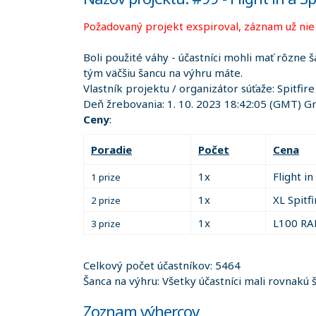
Požadovaný projekt exspiroval, záznam už nie j
Boli použité váhy - účastníci mohli mať rôzne š
tým väčšiu šancu na výhru máte.
Vlastník projektu / organizátor súťaže:
Spitfir
Deň žrebovania:
1. 10. 2023 18:42:05
(GMT) Gr
Ceny
:
Poradie
Počet
Cena
1x
Flight in
1 prize
1x
XL Spitf
2 prize
1x
L100 RA
3 prize
Celkový počet účastníkov: 5464
Šanca na výhru: Všetky účastníci mali rovnakú 
Zoznam výhercov