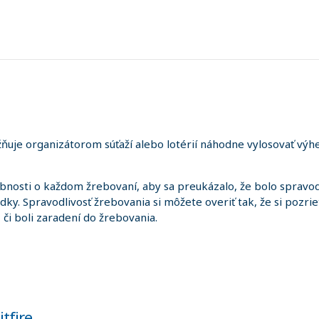
uje organizátorom súťaží alebo lotérií náhodne vylosovať výhe
sti o každom žrebovaní, aby sa preukázalo, že bolo spravodl
edky. Spravodlivosť žrebovania si môžete overiť tak, že si pozr
i, či boli zaradení do žrebovania.
itfire