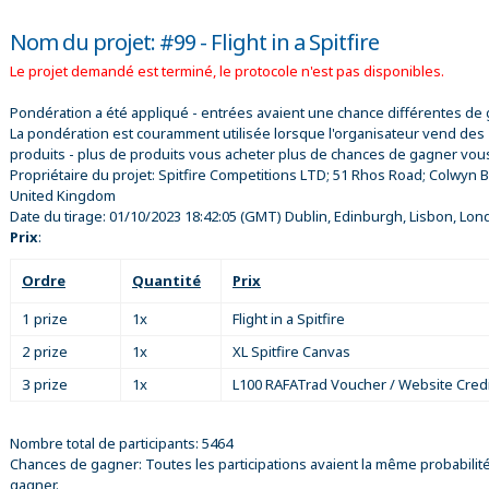
Nom du projet: #99 - Flight in a Spitfire
Le projet demandé est terminé, le protocole n'est pas disponibles.
Pondération a été appliqué - entrées avaient une chance différentes de 
La pondération est couramment utilisée lorsque l'organisateur vend des
produits - plus de produits vous acheter plus de chances de gagner vou
Propriétaire du projet:
Spitfire Competitions LTD; 51 Rhos Road; Colwyn B
United Kingdom
Date du tirage:
01/10/2023 18:42:05
(GMT) Dublin, Edinburgh, Lisbon, Lon
Prix
:
Ordre
Quantité
Prix
1 prize
1x
Flight in a Spitfire
2 prize
1x
XL Spitfire Canvas
3 prize
1x
L100 RAFATrad Voucher / Website Credi
Nombre total de participants: 5464
Chances de gagner: Toutes les participations avaient la même probabilit
gagner.