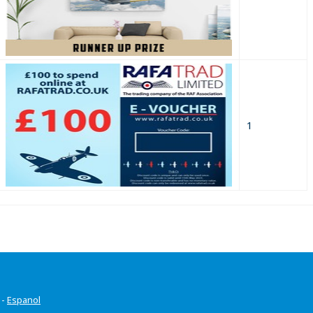
1
-
Espanol