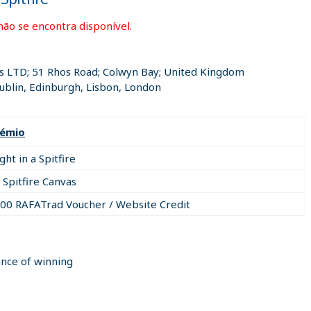
não se encontra disponível.
ns LTD; 51 Rhos Road; Colwyn Bay; United Kingdom
blin, Edinburgh, Lisbon, London
rémio
ight in a Spitfire
 Spitfire Canvas
00 RAFATrad Voucher / Website Credit
ance of winning