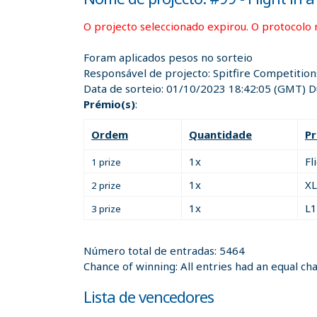
O projecto seleccionado expirou. O protocolo 
Foram aplicados pesos no sorteio
Responsável de projecto:
Spitfire Competitio
Data de sorteio:
01/10/2023 18:42:05
(GMT) Du
Prémio(s)
:
Ordem
Quantidade
P
1x
Fl
1 prize
1x
XL
2 prize
1x
L1
3 prize
Número total de entradas: 5464
Chance of winning: All entries had an equal ch
Lista de vencedores