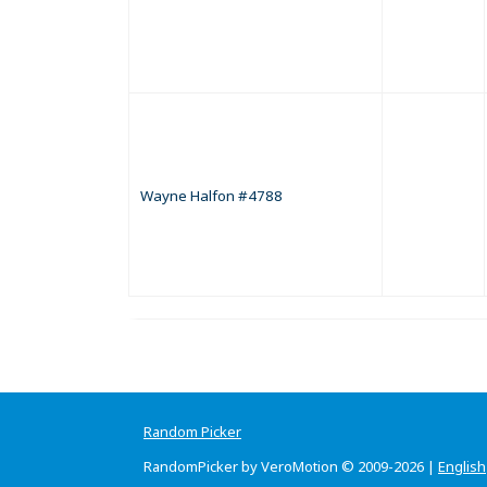
Wayne Halfon #4788
Random Picker
RandomPicker by VeroMotion © 2009-2026 |
English