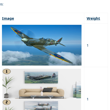
s:
Image
Weight
1
1