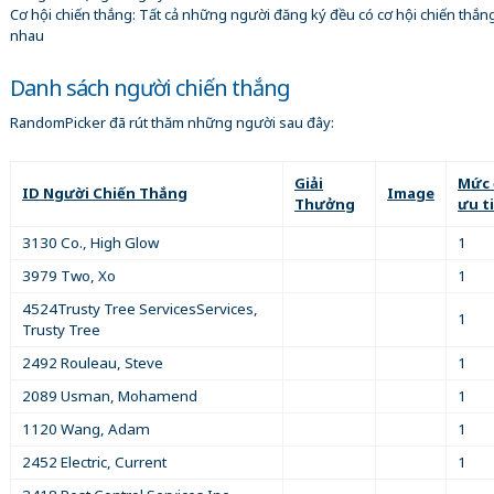
Cơ hội chiến thắng: Tất cả những người đăng ký đều có cơ hội chiến thắn
nhau
Danh sách người chiến thắng
RandomPicker đã rút thăm những người sau đây:
Giải
Mức 
ID Người Chiến Thắng
Image
Thưởng
ưu t
3130 Co., High Glow
1
3979 Two, Xo
1
4524Trusty Tree ServicesServices,
1
Trusty Tree
2492 Rouleau, Steve
1
2089 Usman, Mohamend
1
1120 Wang, Adam
1
2452 Electric, Current
1