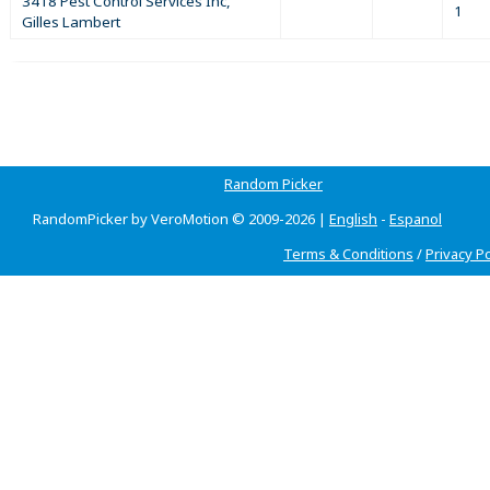
3418 Pest Control Services Inc,
1
Gilles Lambert
Random Picker
RandomPicker by VeroMotion © 2009-2026 |
English
-
Espanol
Terms & Conditions
/
Privacy Po