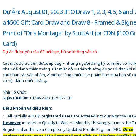
Dự Án: August 01, 2023 IFIO Draw 1, 2, 3, 4, 5, 6 and 
a $500 Gift Card Draw and Draw 8 - Framed & Sign
Print of "Dr's Montage" by ScottArt (or CDN $100 Gi
Card)
Dự án được yêu cầu đã hết hạn, hồ sơ không sẵn có.
Các mức độ ưu tiên được áp dụng – những người đăng ký có nhiều cơ hội 
nhau để dành chiến thắng. Các mức độ ưu tiên thường được sử dụng khi n
chức bán các sản phẩm, ví dụ như càng nhiều sản phẩm bạn mua bạn sẽ c
cơ hội dành chiến thắng.
Nhà Tổ Chức:
Ngày rút thăm:
01/08/2023 12:50:27 CH
Điều khoản và điều kiện
:
1. All Partially & Fully Registered users are entered into our Monthly Dra
However,
in order to Qualify to Win the Monthly drawing, you must be Fu
Registered and have a Completely Updated Profile Page on IFIO.
Once
registered you go to "My Account" and click on "Update Profile" Th