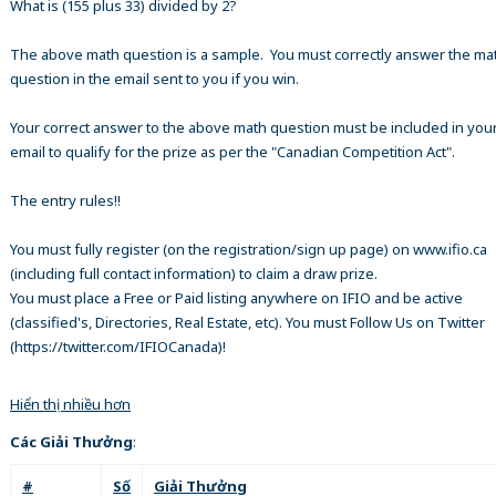
What is (155 plus 33) divided by 2?
The above math question is a sample. You must correctly answer the ma
question in the email sent to you if you win.
Your correct answer to the above math question must be included in your
email to qualify for the prize as per the "Canadian Competition Act".
The entry rules!!
You must fully register (on the registration/sign up page) on www.ifio.ca
(including full contact information) to claim a draw prize.
You must place a Free or Paid listing anywhere on IFIO and be active
(classified's, Directories, Real Estate, etc). You must Follow Us on Twitter
(https://twitter.com/IFIOCanada)!
Hiển thị nhiều hơn
Các Giải Thưởng
:
#
Số
Giải Thưởng