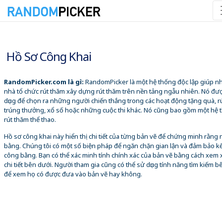
10/08/2026 12:46:31 CH
Hồ Sơ Công Khai
RandomPicker.com là gì:
RandomPicker là một hệ thống độc lập giúp 
nhà tổ chức rút thăm xây dựng rút thăm trên nền tảng ngẫu nhiên. Nó đư
dụng để chọn ra những người chiến thắng trong các hoạt động tặng quà, r
trúng thưởng, xổ số hoặc những cuộc thi khác. Nó cũng bao gồm một hệ 
rút thăm thể thao.
Hồ sơ công khai này hiển thị chi tiết của từng bản vẽ để chứng minh rằng
bằng. Chúng tôi có một số biện pháp để ngăn chặn gian lận và đảm bảo k
công bằng. Bạn có thể xác minh tính chính xác của bản vẽ bằng cách xem 
chi tiết bên dưới. Người tham gia cũng có thể sử dụng tính năng tìm kiếm b
để xem họ có được đưa vào bản vẽ hay không.