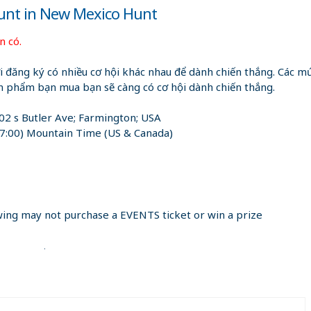
unt in New Mexico Hunt
n có.
 đăng ký có nhiều cơ hội khác nhau để dành chiến thắng. Các mứ
ản phẩm bạn mua bạn sẽ càng có cơ hội dành chiến thắng.
02 s Butler Ave; Farmington; USA
:00) Mountain Time (US & Canada)
awing may not purchase a EVENTS ticket or win a prize
nce to win.
viduals name that made the original purchase of the raffle tic