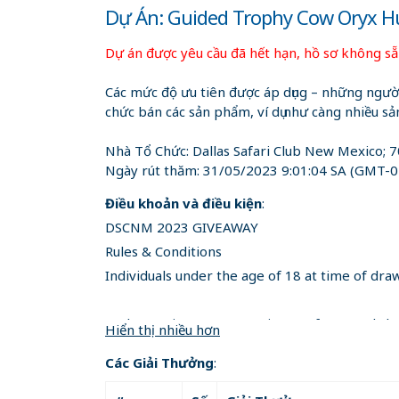
Dự Án: Guided Trophy Cow Oryx H
Dự án được yêu cầu đã hết hạn, hồ sơ không sẵ
Các mức độ ưu tiên được áp dụng – những người
chức bán các sản phẩm, ví dụ như càng nhiều s
Nhà Tổ Chức:
Dallas Safari Club New Mexico; 7
Ngày rút thăm:
31/05/2023 9:01:04 SA
(GMT-07
Điều khoản và điều kiện
:
DSCNM 2023 GIVEAWAY
Rules & Conditions
Individuals under the age of 18 at time of dr
Each Drawing Entry constitutes of an equal cha
Hiển thị nhiều hơn
Các Giải Thưởng
:
Each Drawing Entry must remain under the indi