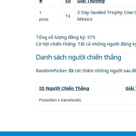
#
Số
Giải Thưởng
Drawing for each raffle will be conducted with
2 Day Guided Trophy Cow O
1
1x
Mexico
prize
A computerized random number generating pr
Tổng số lượng đăng ký: 575
Drawing video will posted on dscnm WEBSIT
Cơ hội chiến thắng: Tất cả những người đăng k
Danh sách người chiến thắng
If unforeseen circumstances create a condition
possible.
RandomPicker đã rút thăm những người sau đâ
Winners need not be present to win
ID Người Chiến Thắng
Giải
Winners will be notified by end of business th
Poseidon s Varvitsiotis
Drawings with a set number of entries will hav
When all tickets in any named drawing is sold 