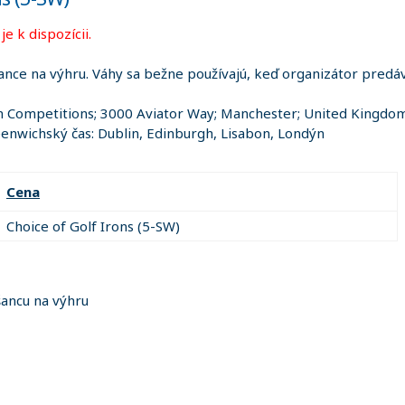
e k dispozícii.
ance na výhru. Váhy sa bežne používajú, keď organizátor predáva
 Competitions; 3000 Aviator Way; Manchester; United Kingdo
nwichský čas: Dublin, Edinburgh, Lisabon, Londýn
Cena
Choice of Golf Irons (5-SW)
šancu na výhru