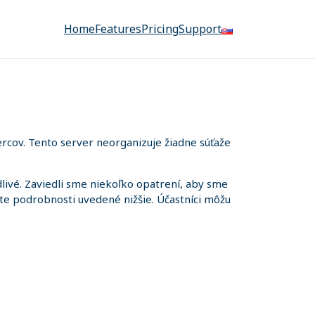
Home
Features
Pricing
Support
rcov. Tento server neorganizuje žiadne súťaže
ivé. Zaviedli sme niekoľko opatrení, aby sme
iete podrobnosti uvedené nižšie. Účastníci môžu