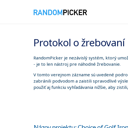
6. 8. 2026 9:02:42
Protokol o žrebovaní
RandomPicker je nezávislý systém, ktorý umožň
- je to len nástroj pre náhodné žrebovanie.
V tomto verejnom zázname sú uvedené podrobno
zabránili podvodom a zaistili spravodlivé výsl
použiť aj funkciu vyhľadávania nižšie, aby zistil
Názov projektu: Choice of Golf Iro