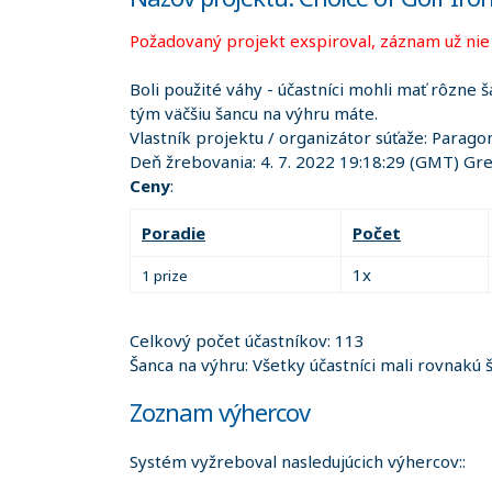
Požadovaný projekt exspiroval, záznam už nie j
Boli použité váhy - účastníci mohli mať rôzne š
tým väčšiu šancu na výhru máte.
Vlastník projektu / organizátor súťaže:
Paragon
Deň žrebovania:
4. 7. 2022 19:18:29
(GMT) Gree
Ceny
:
Poradie
Počet
1x
1 prize
Celkový počet účastníkov: 113
Šanca na výhru: Všetky účastníci mali rovnakú 
Zoznam výhercov
Systém vyžreboval nasledujúcich výhercov::