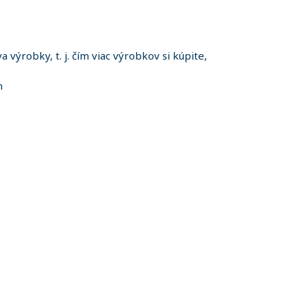
 výrobky, t. j. čím viac výrobkov si kúpite,
m