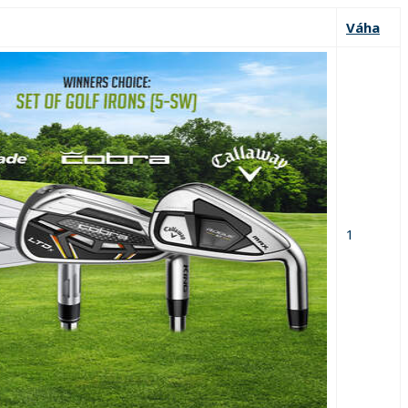
Váha
1