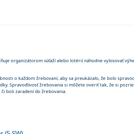
uje organizátorom súťaží alebo lotérií náhodne vylosovať výhe
sti o každom žrebovaní, aby sa preukázalo, že bolo spravodl
edky. Spravodlivosť žrebovania si môžete overiť tak, že si pozr
i, či boli zaradení do žrebovania.
ns (5-SW)