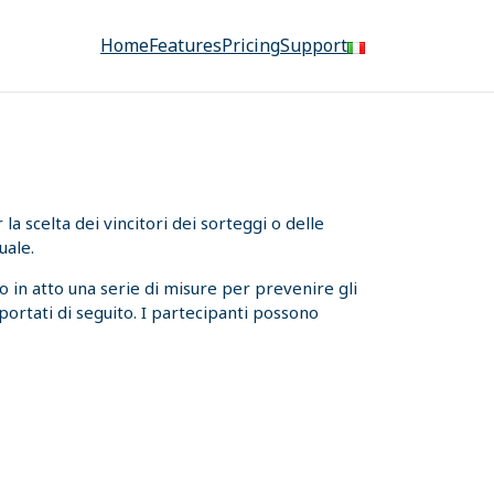
Home
Features
Pricing
Support
a scelta dei vincitori dei sorteggi o delle
uale.
 in atto una serie di misure per prevenire gli
iportati di seguito. I partecipanti possono