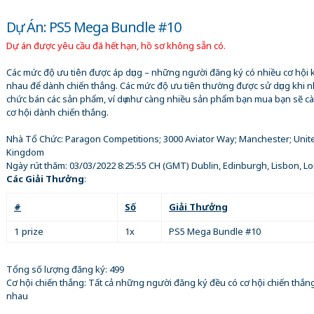
Dự Án: PS5 Mega Bundle #10
Dự án được yêu cầu đã hết hạn, hồ sơ không sẵn có.
Các mức độ ưu tiên được áp dụng – những người đăng ký có nhiều cơ hội 
nhau để dành chiến thắng. Các mức độ ưu tiên thường được sử dụng khi n
chức bán các sản phẩm, ví dụ như càng nhiều sản phẩm bạn mua bạn sẽ c
cơ hội dành chiến thắng.
Nhà Tổ Chức:
Paragon Competitions; 3000 Aviator Way; Manchester; Unit
Kingdom
Ngày rút thăm:
03/03/2022 8:25:55 CH
(GMT) Dublin, Edinburgh, Lisbon, L
Các Giải Thưởng
:
#
Số
Giải Thưởng
1 prize
1x
PS5 Mega Bundle #10
Tổng số lượng đăng ký: 499
Cơ hội chiến thắng: Tất cả những người đăng ký đều có cơ hội chiến thắn
nhau