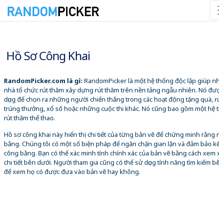
08/08/2026 5:22:01 CH
Hồ Sơ Công Khai
RandomPicker.com là gì:
RandomPicker là một hệ thống độc lập giúp 
nhà tổ chức rút thăm xây dựng rút thăm trên nền tảng ngẫu nhiên. Nó đư
dụng để chọn ra những người chiến thắng trong các hoạt động tặng quà, r
trúng thưởng, xổ số hoặc những cuộc thi khác. Nó cũng bao gồm một hệ 
rút thăm thể thao.
Hồ sơ công khai này hiển thị chi tiết của từng bản vẽ để chứng minh rằng
bằng. Chúng tôi có một số biện pháp để ngăn chặn gian lận và đảm bảo k
công bằng. Bạn có thể xác minh tính chính xác của bản vẽ bằng cách xem 
chi tiết bên dưới. Người tham gia cũng có thể sử dụng tính năng tìm kiếm b
để xem họ có được đưa vào bản vẽ hay không.