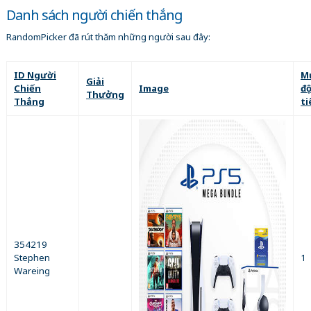
Danh sách người chiến thắng
RandomPicker đã rút thăm những người sau đây:
ID Người
M
Giải
Chiến
Image
đ
Thưởng
Thắng
ti
354219
Stephen
1
Wareing