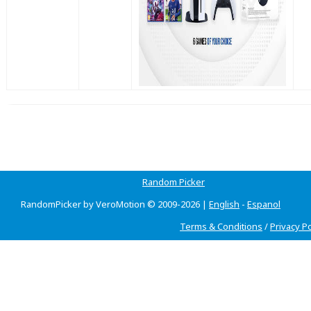
Random Picker
RandomPicker by VeroMotion © 2009-2026 |
English
-
Espanol
Terms & Conditions
/
Privacy Po