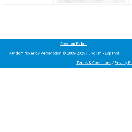
Random Picker
RandomPicker by VeroMotion © 2009-2026 |
English
-
Espanol
Terms & Conditions
/
Privacy Po