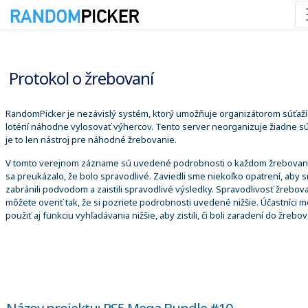
8. 8. 2026 3:19:13
Protokol o žrebovaní
RandomPicker je nezávislý systém, ktorý umožňuje organizátorom súťaží
lotérií náhodne vylosovať výhercov. Tento server neorganizuje žiadne sú
je to len nástroj pre náhodné žrebovanie.
V tomto verejnom zázname sú uvedené podrobnosti o každom žrebovaní
sa preukázalo, že bolo spravodlivé. Zaviedli sme niekoľko opatrení, aby 
zabránili podvodom a zaistili spravodlivé výsledky. Spravodlivosť žrebova
môžete overiť tak, že si pozriete podrobnosti uvedené nižšie. Účastníci 
použiť aj funkciu vyhľadávania nižšie, aby zistili, či boli zaradení do žrebov