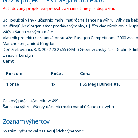
Názov projektu: PS5 Mega Bundle #10
Požadovaný projekt exspiroval, záznam už nie je k dispozícii.
Boli použité váhy - účastníci mohli mať rôzne šance na výhru. Váhy sa be
používajú, keď organizátor predáva výrobky, t. j. čím viac výrobkov si kúpi
väčšiu šancu na výhru máte.
Vlastník projektu / organizátor súťaže:
Paragon Competitions; 3000 Aviat
Manchester; United Kingdom
Deň žrebovania:
3. 3. 2022 20:25:55
(GMT) Greenwichský čas: Dublin, Edin
Lisabon, Londýn
Ceny
:
Poradie
Počet
Cena
1 prize
1x
PS5 Mega Bundle #10
Celkový počet účastníkov: 499
Šanca na výhru: Všetky účastníci mali rovnakú šancu na výhru
Zoznam výhercov
Systém vyžreboval nasledujúcich výhercov::