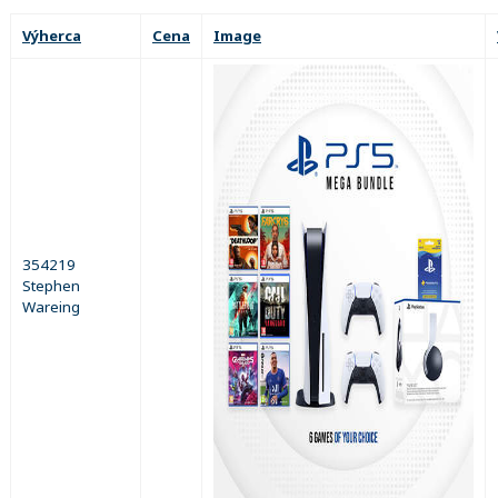
Výherca
Cena
Image
354219
Stephen
Wareing