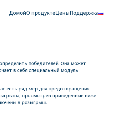
Домой
О продукте
Цены
Поддержка
определить победителей. Она может
ючает в себя специальный модуль
 нас есть ряд мер для предотвращения
озыгрыша, просмотрев приведенные ниже
ключены в розыгрыш.