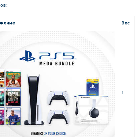
ов::
жение
Вес
1