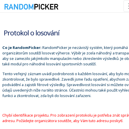
09.08.2026 16:08:14
Protokol o losování
Co je RandomPicker:
RandomPicker je nezávislý systém, který pomáhá
organizátorům soutěží losovat výherce. Výběr je zcela náhodný a transpa
aby se zamezilo jakýmkoliv manipulacím nebo zkreslením výsledků. Je o
také modul pro náhodné losování sportovních soutěží.
Tento veřejný záznam uvádí podrobnosti o každém losování, aby bylo m
zkontrolovat, že bylo spravedlivé. Zavedli jsme řadu opatření, abychom za
podvádění a zajistili férové výsledky. Spravedlivost losování si můžete ově
údajů uvedených níže na této stránce. Účastníci mohou také použít vyhle
funkci a zkontrolovat, zda byli do losování zařazeni.
Chybí identifikace projektu. Pro zobrazení protokolu je potřeba znát spr
adresu. Požádejte organizátora soutěže, aby Vám tuto adresu poskytl.