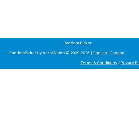
Random Picker
RandomPicker by VeroMotion © 2009-2026 |
English
-
Espanol
Terms & Conditions
/
Privacy Po