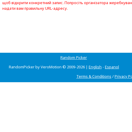
щоб відкрити конкретний запис. Попросіть організатора жеребкува
надати вам правильну URL-адресу.
Random Picker
RandomPicker by VeroMotion © 2009-2026 |
English
-
Espanol
Terms & Conditions
/
Privacy Po