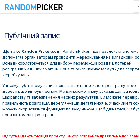
06.08.2026 12:16:03
Публічний запис
Що таке RandomPicker.com:
RandomPicker - це незалежна система,
допомагає організаторам проводити жеребкування на випадковій ос
Вона використовується для вибору переможців роздач, лотерей,
розіграшів чи інших змагань. Вона також включає модуль для спорт
жеребкувань.
У цьому публічному записі показані деталі кожного розіграшу, щоб
довести, що він був чесним. Ми вживаємо низку заходів для запобіг
шахрайству та забезпечення чесних результатів. Ви можете перевір
правильність розіграшу, переглянувши деталі нижче. Учасники тако
можуть скористатися функцією пошуку нижче, щоб дізнатися, чи бу
вони включені в розіграш.
Відсутня ідентифікація проекту. Використовуйте правильне посилан