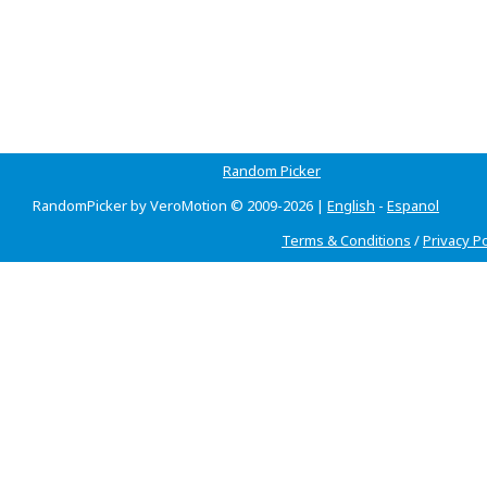
Random Picker
RandomPicker by VeroMotion © 2009-2026 |
English
-
Espanol
Terms & Conditions
/
Privacy Po